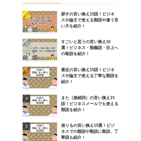
探すの言い換え15語！ビジネ
スや論文で使える類語や違う言
い方を紹介！
すごいと思うの言い換え10
選！ビジネス・類義語・目上へ
の敬語を紹介！
最近の言い換え15語！ビジネ
スや論文で使える丁寧な類語を
紹介！
また（接続詞）の言い換え15
語！ビジネスメールでも使える
類語を紹介！
借りるの言い換え15選！ビジ
ネスでの類語や熟語に敬語、丁
寧語も紹介！