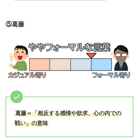
⑤葛藤
葛藤＝「相反する感情や欲求、心の内での
戦い」の意味