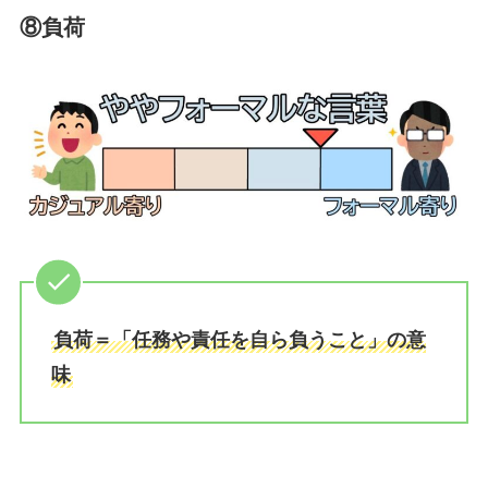
⑧負荷
負荷＝「任務や責任を自ら負うこと」の意
味