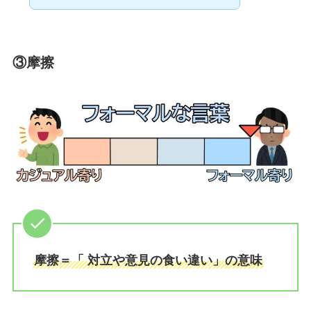
③摩擦
摩擦＝「 対立や意見の食い違い」の意味