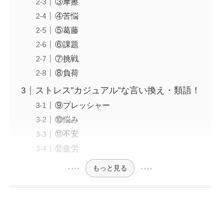
③摩擦
④苦悩
⑤葛藤
⑥課題
⑦挑戦
⑧負荷
ストレス”カジュアル”な言い換え・類語！
⑨プレッシャー
⑩悩み
⑪不安
⑫疲労
もっと見る