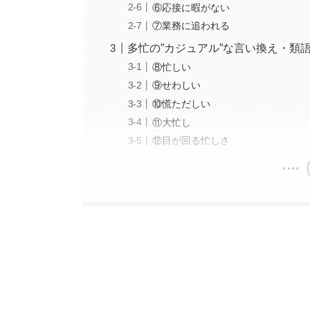
⑥応接に暇がない
⑦業務に追われる
多忙の”カジュアル”な言い換え・類
⑧忙しい
⑨せわしい
⑩慌ただしい
⑪大忙し
⑫目が回る忙しさ