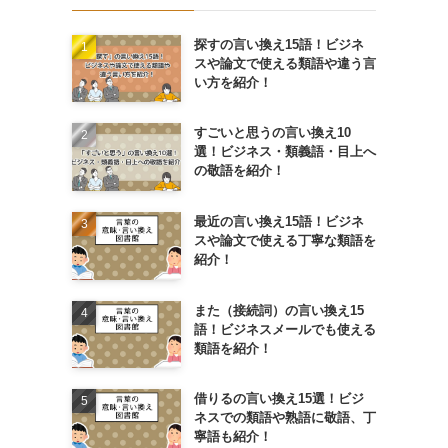
探すの言い換え15語！ビジネ
スや論文で使える類語や違う言
い方を紹介！
すごいと思うの言い換え10
選！ビジネス・類義語・目上へ
の敬語を紹介！
最近の言い換え15語！ビジネ
スや論文で使える丁寧な類語を
紹介！
また（接続詞）の言い換え15
語！ビジネスメールでも使える
類語を紹介！
借りるの言い換え15選！ビジ
ネスでの類語や熟語に敬語、丁
寧語も紹介！