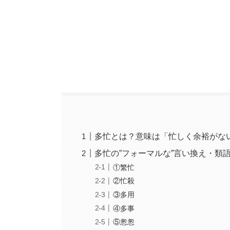
多忙とは？意味は「忙しく余裕がな
多忙の”フォーマルな”言い換え・類
①繁忙
②忙殺
③多用
④多事
⑤怱怱