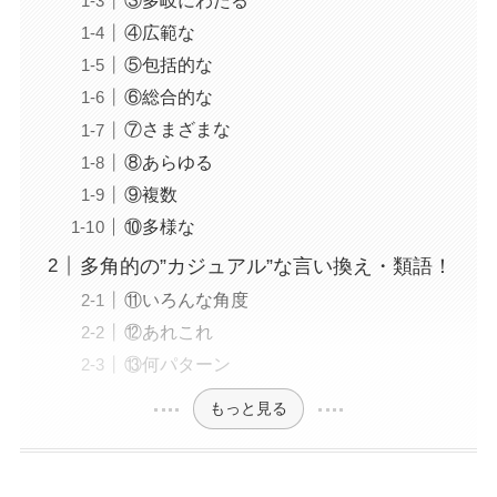
③多岐にわたる
④広範な
⑤包括的な
⑥総合的な
⑦さまざまな
⑧あらゆる
⑨複数
⑩多様な
多角的の”カジュアル”な言い換え・類語！
⑪いろんな角度
⑫あれこれ
⑬何パターン
もっと見る