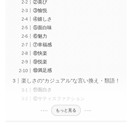
②喜び
③愉悦
④嬉しさ
⑤面白味
⑥魅力
⑦幸福感
⑧快楽
⑨悦楽
⑩満足感
楽しさの”カジュアル”な言い換え・類語！
⑪面白さ
⑫サティスファクション
もっと見る