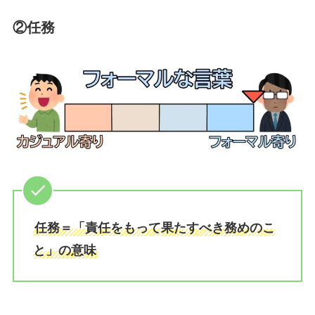
②任務
任務＝「責任をもって果たすべき務めのこ
と」の意味