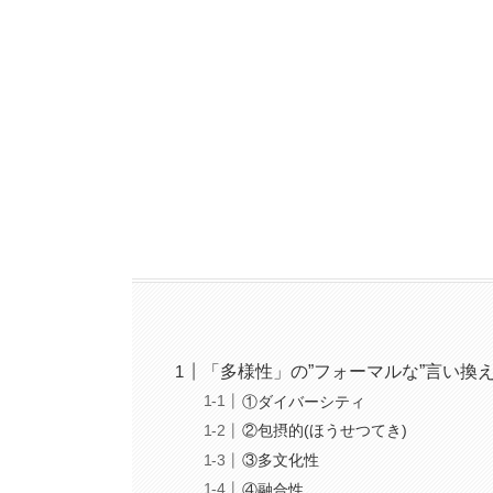
「多様性」の”フォーマルな”言い換
①ダイバーシティ
②包摂的(ほうせつてき)
③多文化性
④融合性