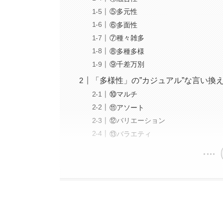
⑤多元性
⑥多面性
⑦種々雑多
⑧多種多様
⑨千差万別
「多様性」の”カジュアル”な言い換
⑩マルチ
⑪アソート
⑫バリエーション
⑬バラエティ