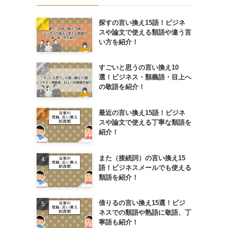
探すの言い換え15語！ビジネ
スや論文で使える類語や違う言
い方を紹介！
すごいと思うの言い換え10
選！ビジネス・類義語・目上へ
の敬語を紹介！
最近の言い換え15語！ビジネ
スや論文で使える丁寧な類語を
紹介！
また（接続詞）の言い換え15
語！ビジネスメールでも使える
類語を紹介！
借りるの言い換え15選！ビジ
ネスでの類語や熟語に敬語、丁
寧語も紹介！