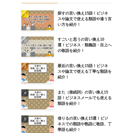
探すの言い換え15語！ビジネ
スや論文で使える類語や違う言
い方を紹介！
すごいと思うの言い換え10
選！ビジネス・類義語・目上へ
の敬語を紹介！
最近の言い換え15語！ビジネ
スや論文で使える丁寧な類語を
紹介！
また（接続詞）の言い換え15
語！ビジネスメールでも使える
類語を紹介！
借りるの言い換え15選！ビジ
ネスでの類語や熟語に敬語、丁
寧語も紹介！