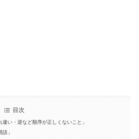
目次
れ違い・逆など順序が正しくないこと」
用語」