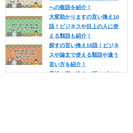
への敬語を紹介！
大変助かりますの言い換え10
語！ビジネスや目上の人に使
える類語も紹介！
探すの言い換え15語！ビジネ
スや論文で使える類語や違う
言い方を紹介！
最近の言い換え15語！ビジネ
スや論文で使える丁寧な類語
を紹介！
かっこいいの言い換え10選！
レポート・就活・ビジネスで
の使い方も紹介！
やり取りの言い換え15語！ビ