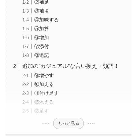
②補足
③補填
④加味する
⑤加算
⑥増加
⑦添付
⑧追記
追加の”カジュアル”な言い換え・類語！
⑨増やす
⑩加える
⑪付け足す
⑫添える
⑬足す
もっと見る