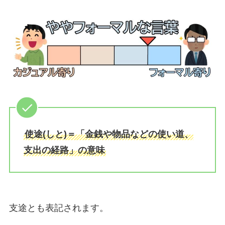
使途(しと)＝「金銭や物品などの使い道、
支出の経路」の意味
支途とも表記されます。