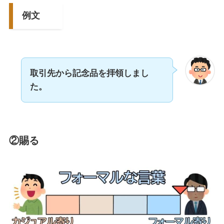
例文
取引先から記念品を拝領しまし
た。
②賜る