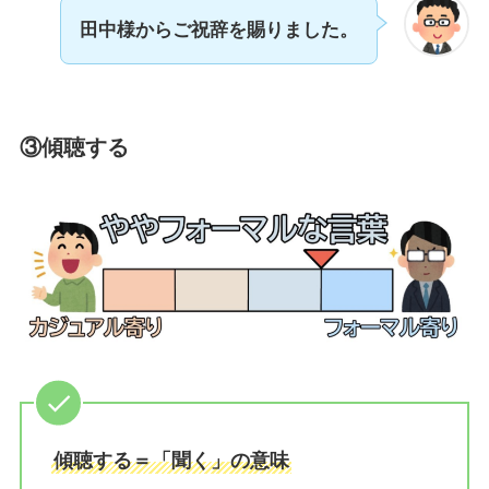
田中様からご祝辞を賜りました。
③傾聴する
傾聴する＝「聞く」の意味