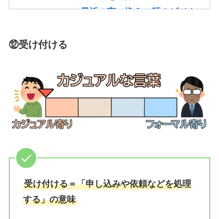
最近の言い換え15語！ビジネ
スや論文で使える丁寧な類語
を紹介！
⑫受け付ける
かっこいいの言い換え10選！
レポート・就活・ビジネスで
の使い方も紹介！
やり取りの言い換え15語！ビ
ジネスやメールで使える類語
を紹介！
一生懸命頑張るの言い換え10
語！ビジネスや面接でも使え
る類語を紹介！
受け付ける＝「申し込みや依頼などを処理
そもそもの言い換え10語！ビ
する」の意味
ジネスやレポートで使える類