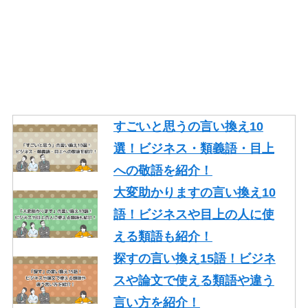
る類語を紹介！
そもそもの言い換え10語！ビ
ジネスやレポートで使える類
語を紹介！
ギリギリの言い換え10語！ビ
ジネスや論文で使える類語も
すごいと思うの言い換え10
紹介！
選！ビジネス・類義語・目上
忙しいの言い換え10語！ビジ
への敬語を紹介！
ネスやメールで使える丁寧な
大変助かりますの言い換え10
類語を紹介！
語！ビジネスや目上の人に使
える類語も紹介！
探すの言い換え15語！ビジネ
スや論文で使える類語や違う
言い方を紹介！