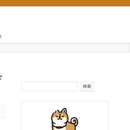
せ
を
検索