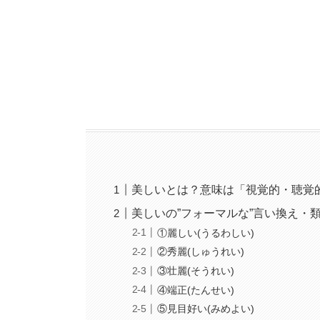
美しいとは？意味は「視覚的・聴覚
美しいの”フォーマルな”言い換え・
①麗しい(うるわしい)
②秀麗(しゅうれい)
③壮麗(そうれい)
④端正(たんせい)
⑤見目好い(みめよい)