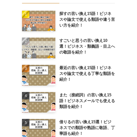
探すの言い換え15語！ビジネ
スや論文で使える類語や違う言
い方を紹介！
すごいと思うの言い換え10
選！ビジネス・類義語・目上へ
の敬語を紹介！
最近の言い換え15語！ビジネ
スや論文で使える丁寧な類語を
紹介！
また（接続詞）の言い換え15
語！ビジネスメールでも使える
類語を紹介！
借りるの言い換え15選！ビジ
ネスでの類語や熟語に敬語、丁
寧語も紹介！