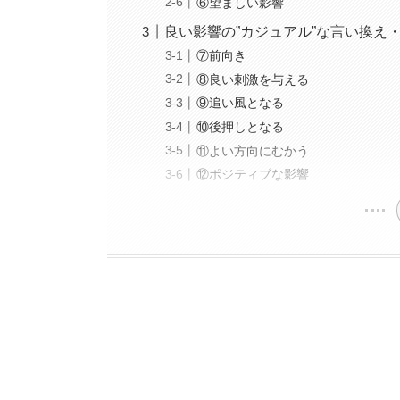
⑥望ましい影響
良い影響の”カジュアル”な言い換え
⑦前向き
⑧良い刺激を与える
⑨追い風となる
⑩後押しとなる
⑪よい方向にむかう
⑫ポジティブな影響