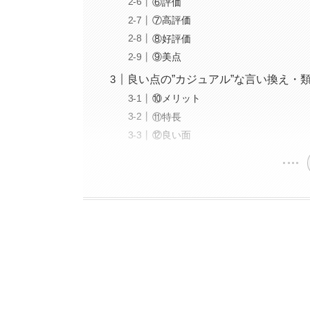
⑥評価
⑦高評価
⑧好評価
⑨美点
良い点の”カジュアル”な言い換え・
⑩メリット
⑪特長
⑫良い面