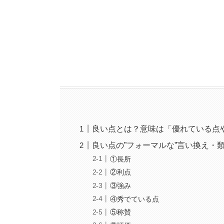
良い点とは？意味は「優れている点
良い点の”フォーマルな”言い換え・
①長所
②利点
③強み
④秀でている点
⑤称賛