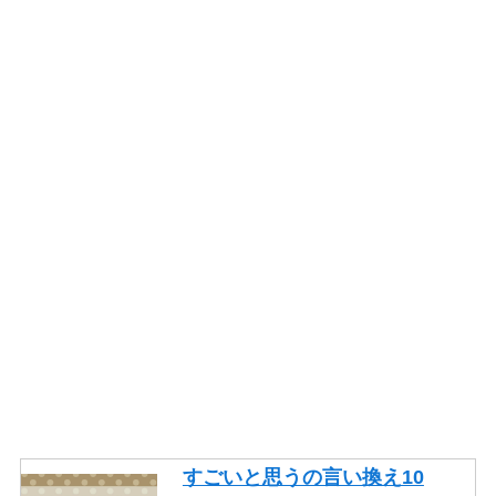
かっこいいの言い換え10選！
レポート・就活・ビジネスで
の使い方も紹介！
やり取りの言い換え15語！ビ
ジネスやメールで使える類語
を紹介！
一生懸命頑張るの言い換え10
語！ビジネスや面接でも使え
る類語を紹介！
そもそもの言い換え10語！ビ
ジネスやレポートで使える類
語を紹介！
ギリギリの言い換え10語！ビ
ジネスや論文で使える類語も
すごいと思うの言い換え10