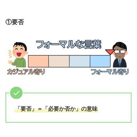
①要否
「要否」＝「必要か否か」の意味