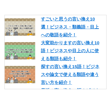
すごいと思うの言い換え10
選！ビジネス・類義語・目上
への敬語を紹介！
大変助かりますの言い換え10
語！ビジネスや目上の人に使
える類語も紹介！
探すの言い換え15語！ビジネ
スや論文で使える類語や違う
言い方を紹介！
最近の言い換え15語！ビジネ
スや論文で使える丁寧な類語
を紹介！