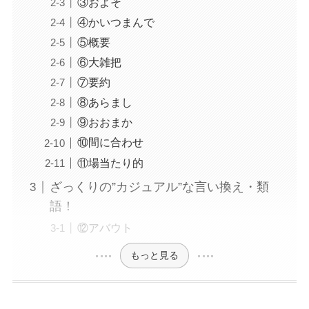
③およそ
④かいつまんで
⑤概要
⑥大雑把
⑦要約
⑧あらまし
⑨おおまか
⑩間に合わせ
⑪場当たり的
ざっくりの”カジュアル”な言い換え・類
語！
⑫アバウト
もっと見る