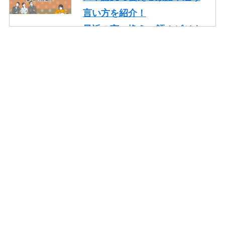
言い方を紹介！
最近の言い換え15語！ビジネ
スや論文で使える丁寧な類語
を紹介！
かっこいいの言い換え10選！
レポート・就活・ビジネスで
の使い方も紹介！
やり取りの言い換え15語！ビ
ジネスやメールで使える類語
を紹介！
一生懸命頑張るの言い換え10
語！ビジネスや面接でも使え
る類語を紹介！
そもそもの言い換え10語！ビ