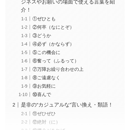
ジネスやお願いの場面で使える言葉を紹
介！
①ぜひとも
②何卒（なにとぞ）
③どうか
④必ず（かならず）
⑤この機会に
⑥奮って（ふるって）
⑦万障お繰り合わせの上
⑧ご遠慮なく
⑨お気軽に
⑩喜んで
是非の“カジュアルな”言い換え・類語！
⑪ぜひぜひ
⑫絶対（に）