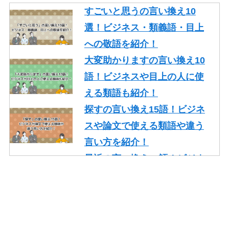
すごいと思うの言い換え10
選！ビジネス・類義語・目上
への敬語を紹介！
大変助かりますの言い換え10
語！ビジネスや目上の人に使
える類語も紹介！
探すの言い換え15語！ビジネ
スや論文で使える類語や違う
言い方を紹介！
最近の言い換え15語！ビジネ
スや論文で使える丁寧な類語
を紹介！
かっこいいの言い換え10選！
レポート・就活・ビジネスで