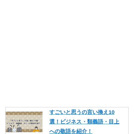
の使い方も紹介！
やり取りの言い換え15語！ビ
ジネスやメールで使える類語
を紹介！
一生懸命頑張るの言い換え10
語！ビジネスや面接でも使え
る類語を紹介！
そもそもの言い換え10語！ビ
ジネスやレポートで使える類
語を紹介！
ギリギリの言い換え10語！ビ
ジネスや論文で使える類語も
すごいと思うの言い換え10
紹介！
選！ビジネス・類義語・目上
忙しいの言い換え10語！ビジ
への敬語を紹介！