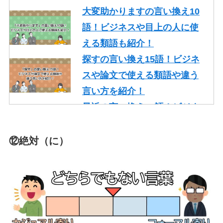
ネスやメールで使える丁寧な
大変助かりますの言い換え10
類語を紹介！
語！ビジネスや目上の人に使
える類語も紹介！
探すの言い換え15語！ビジネ
スや論文で使える類語や違う
言い方を紹介！
最近の言い換え15語！ビジネ
スや論文で使える丁寧な類語
を紹介！
⑫絶対（に）
かっこいいの言い換え10選！
レポート・就活・ビジネスで
の使い方も紹介！
やり取りの言い換え15語！ビ
ジネスやメールで使える類語