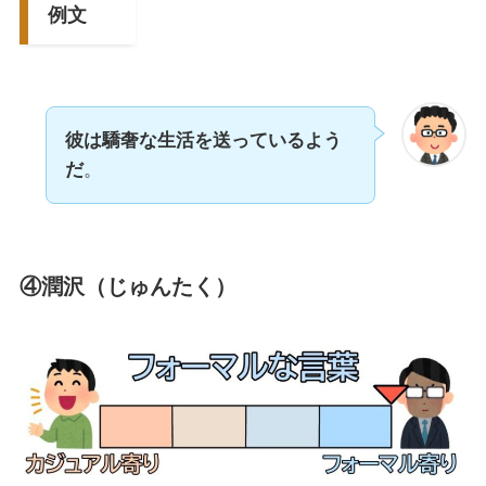
例文
彼は驕奢な生活を送っているよう
だ
。
④潤沢（じゅんたく）