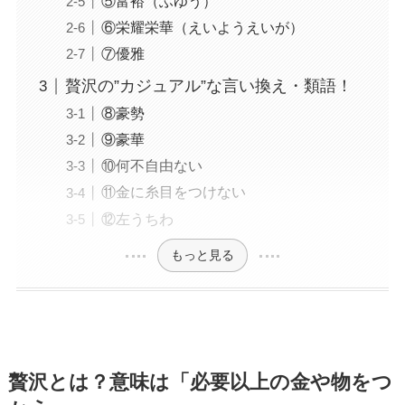
⑤富裕（ふゆう）
⑥栄耀栄華（えいようえいが）
⑦優雅
贅沢の”カジュアル”な言い換え・類語！
⑧豪勢
⑨豪華
⑩何不自由ない
⑪金に糸目をつけない
⑫左うちわ
もっと見る
贅沢とは？意味は「必要以上の金や物をつ