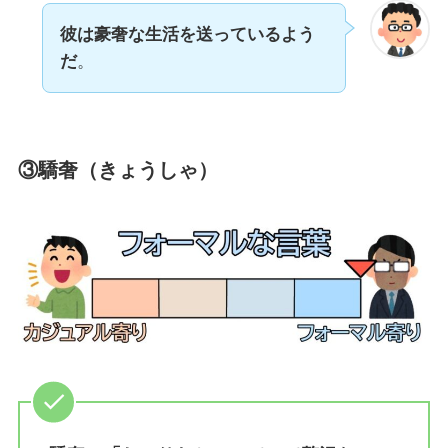
彼は豪奢な生活を送っているよう
だ
。
③驕奢（きょうしゃ）