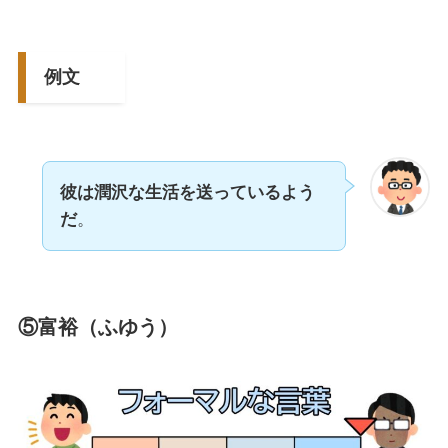
例文
彼は潤沢な生活を送っているよう
だ
。
⑤富裕（ふゆう）