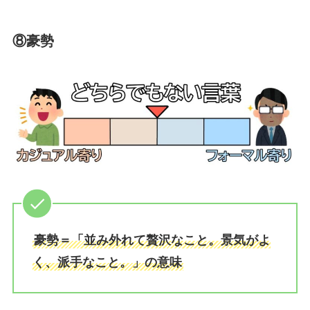
⑧豪勢
豪勢＝「並み外れて贅沢なこと。景気がよ
く、派手なこと。」の意味