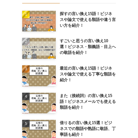
探すの言い換え15語！ビジネ
スや論文で使える類語や違う言
い方を紹介！
すごいと思うの言い換え10
選！ビジネス・類義語・目上へ
の敬語を紹介！
最近の言い換え15語！ビジネ
スや論文で使える丁寧な類語を
紹介！
また（接続詞）の言い換え15
語！ビジネスメールでも使える
類語を紹介！
借りるの言い換え15選！ビジ
ネスでの類語や熟語に敬語、丁
寧語も紹介！