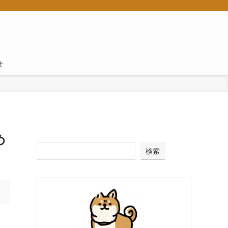
せ
め
検索