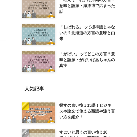
意味と語源・海洋博で広まった
話
「しばれる」って標準語じゃな
いの？北海道の方言の意味と由
来
「がばい」ってどこの方言？意
味と語源・がばいばあちゃんの
真実
人気記事
探すの言い換え15語！ビジネ
スや論文で使える類語や違う言
い方を紹介！
すごいと思うの言い換え10