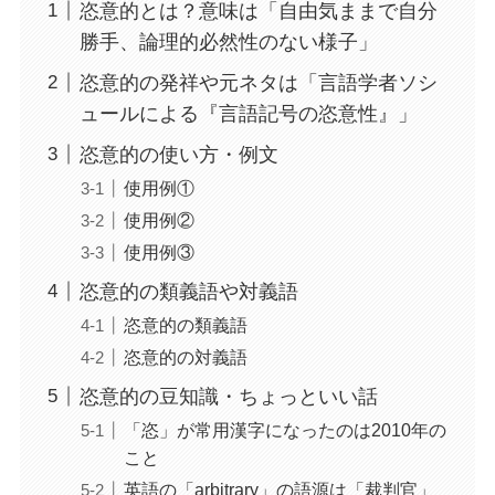
恣意的とは？意味は「自由気ままで自分
勝手、論理的必然性のない様子」
恣意的の発祥や元ネタは「言語学者ソシ
ュールによる『言語記号の恣意性』」
恣意的の使い方・例文
使用例①
使用例②
使用例③
恣意的の類義語や対義語
恣意的の類義語
恣意的の対義語
恣意的の豆知識・ちょっといい話
「恣」が常用漢字になったのは2010年の
こと
英語の「arbitrary」の語源は「裁判官」