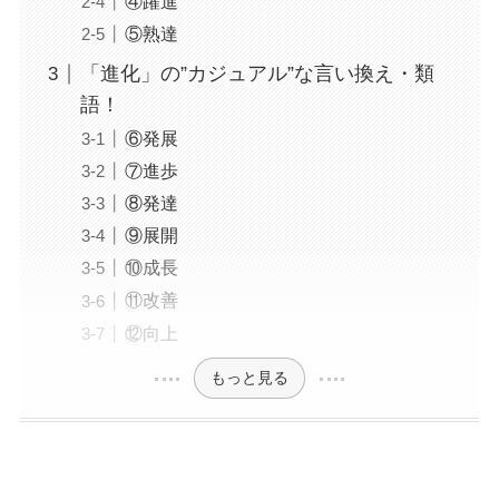
④躍進
⑤熟達
「進化」の”カジュアル”な言い換え・類
語！
⑥発展
⑦進歩
⑧発達
⑨展開
⑩成長
⑪改善
⑫向上
もっと見る